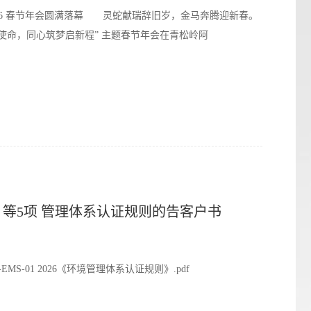
026 春节年会圆满落幕 灵蛇献瑞辞旧岁，金马奔腾迎新春。
聚力担使命，同心筑梦启新程” 主题春节年会在青松岭阿
等5项 管理体系认证规则的告客户书
 2026《环境管理体系认证规则》.pdf