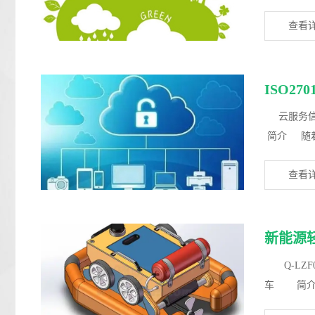
ppl...
查看
云服务信息
简介 随着I
查看
新能源
Q-LZF0
车 简介
力...