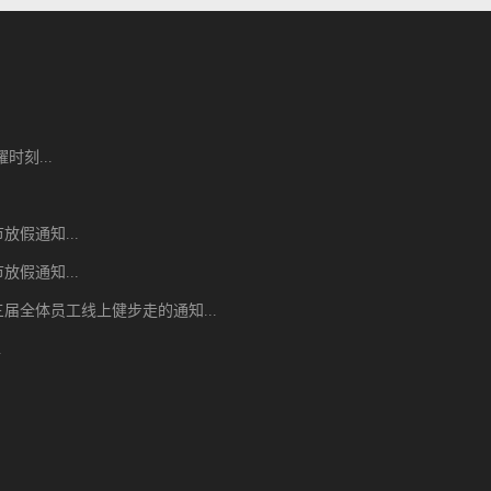
时刻...
节放假通知...
节放假通知...
届全体员工线上健步走的通知...
.