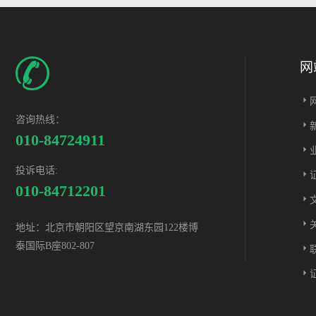
网
咨询热线：
010-84724911
投诉电话:
010-84712201
地址：北京市朝阳区望京南湖东园122楼博
泰国际B座802-807