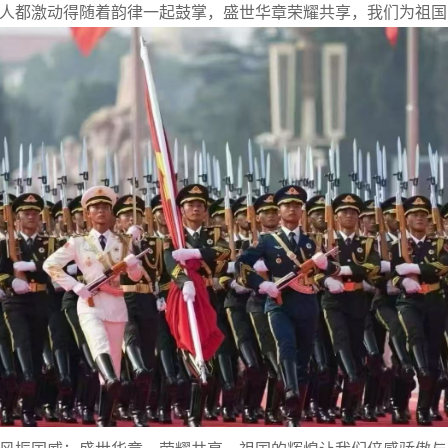
人都激动得随着韵律一起鼓掌，盛世华章荣耀共享，我们为祖国