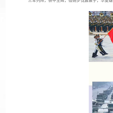
三军列阵，铁甲生辉，铿锵步伐震寰宇，华夏雄