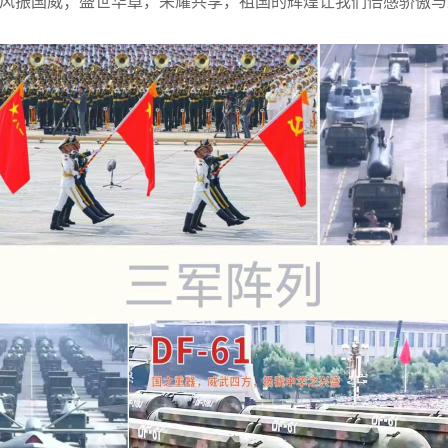
风振国威；盛世华章，荣耀共享，祖国的辉煌让我们倍感骄傲与