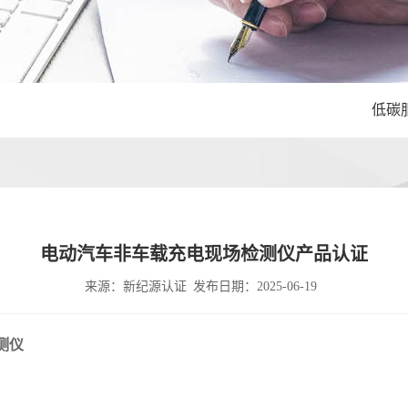
低碳
电动汽车非车载充电现场检测仪产品认证
来源：新纪源认证
发布日期：2025-06-19
检测仪