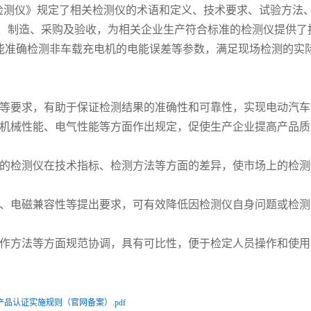
充电机现场检测仪》规定了相关检测仪的术语和定义、技术要求、试验
的设计、制造、采购及验收，为相关企业生产符合标准的检测仪提供
能准确检测非车载充电机的电能误差等参数，满足现场检测的实
等要求，有助于保证检测结果的准确性和可靠性，实现电动汽车
机械性能、电气性能等方面作出规定，促使生产企业提高产品质
的检测仪在技术指标、检测方法等方面的差异，使市场上的检测仪
、电磁兼容性等提出要求，可有效降低因检测仪自身问题或检测
作方法等方面规范协调，具有可比性，便于检定人员操作和使用
仪产品认证实施规则（官网备案）.pdf