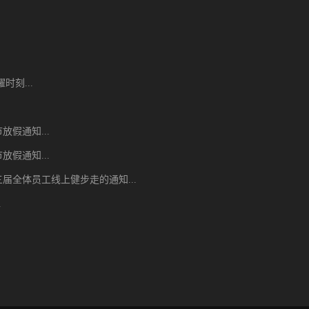
时刻...
节放假通知...
节放假通知...
届全体员工线上健步走的通知...
.