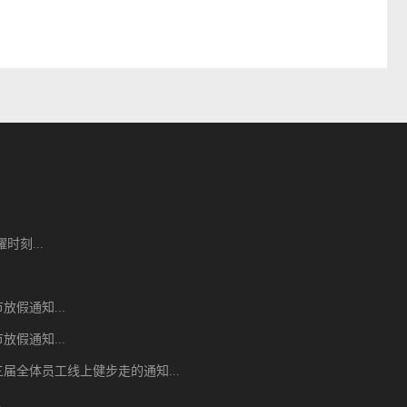
时刻...
节放假通知...
节放假通知...
届全体员工线上健步走的通知...
.