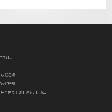
时刻...
节放假通知...
节放假通知...
届全体员工线上健步走的通知...
.